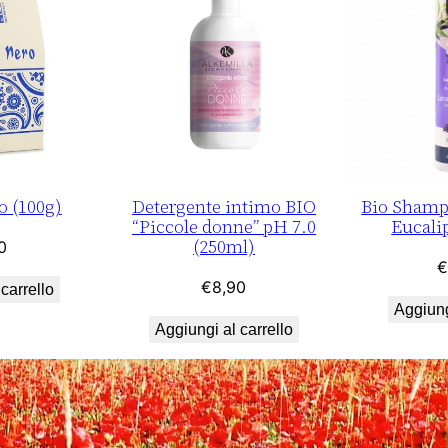
0
0
m
l
)
q
u
 (100g)
Detergente intimo BIO
Bio Shamp
a
“Piccole donne” pH 7.0
Eucali
n
(250ml)
0
t
€
€
8,90
i
carrello
Aggiung
t
Aggiungi al carrello
à