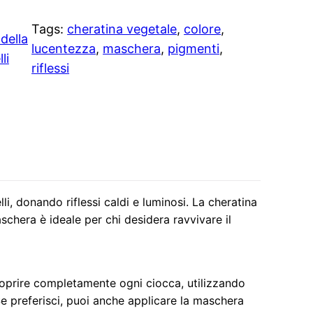
Tags:
cheratina vegetale
, 
colore
, 
 della
lucentezza
, 
maschera
, 
pigmenti
, 
li
riflessi
li, donando riflessi caldi e luminosi. La cheratina
aschera è ideale per chi desidera ravvivare il
 coprire completamente ogni ciocca, utilizzando
Se preferisci, puoi anche applicare la maschera