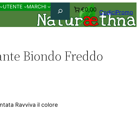
Cerca
UTENTE
MARCHI
€0,00
CodiciPromo
ante Biondo Freddo
tata Ravviva il colore