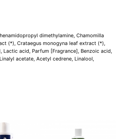
 Behenamidopropyl dimethylamine, Chamomilla
ract (*), Crataegus monogyna leaf extract (*),
, Lactic acid, Parfum [Fragrance], Benzoic acid,
nalyl acetate, Acetyl cedrene, Linalool,