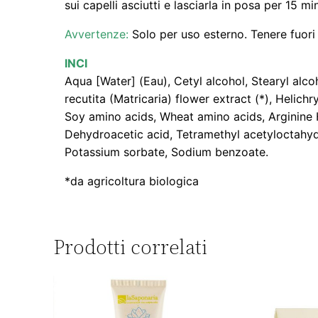
sui capelli asciutti e lasciarla in posa per 15 mi
Avvertenze:
Solo per uso esterno. Tenere fuori
INCI
Aqua [Water] (Eau), Cetyl alcohol, Stearyl al
recutita (Matricaria) flower extract (*), Helich
Soy amino acids, Wheat amino acids, Arginine H
Dehydroacetic acid, Tetramethyl acetyloctahydr
Potassium sorbate, Sodium benzoate.
*da agricoltura biologica
Prodotti correlati