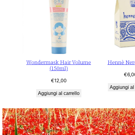
Wondermask Hair Volume
Hennè Nero
(150ml)
€
6,0
€
12,00
Aggiungi al 
Aggiungi al carrello