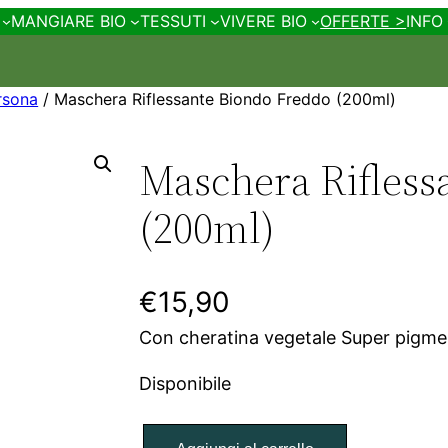
MANGIARE BIO
TESSUTI
VIVERE BIO
OFFERTE >
INFO
ersona
/ Maschera Riflessante Biondo Freddo (200ml)
Maschera Rifless
(200ml)
€
15,90
Con cheratina vegetale Super pigmen
Disponibile
M