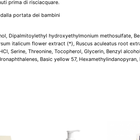
nuti prima di risciacquare.
t
e
 dalla portata dei bambini
B
i
cohol, Dipalmitoylethyl hydroxyethylmonium methosulfate,
o
rysum italicum flower extract (*), Ruscus aculeatus root ext
n
Cl, Serine, Threonine, Tocopherol, Glycerin, Benzyl alcohol
d
onaphthalenes, Basic yellow 57, Hexamethylindanopyran, Li
o
F
r
e
d
d
o
(
2