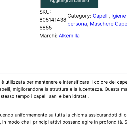
Aggiungi al carrello
a
s
SKU:
Category:
Capelli
, 
Igiene
c
805141438
persona
, 
Maschere Capel
h
6855
e
Marchi:
Alkemilla
r
a
R
i
f
l
 utilizzata per mantenere e intensificare il colore dei capel
 capelli, migliorandone la struttura e la lucentezza. Questa m
e
 stesso tempo i capelli sani e ben idratati.
s
s
a
tribuendo uniformemente su tutta la chioma assicurandoti di
n
 in modo che i principi attivi possano agire in profondità. 