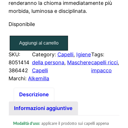
renderanno la chioma immediatamente più
morbida, luminosa e disciplinata.
Disponibile
I
Aggiungi al carrello
m
p
SKU:
Category:
Capelli
, 
Igiene
Tags:
a
8051414
della persona
, 
Maschere
capelli ricci
, 
c
386442
Capelli
impacco
c
Marchi:
Alkemilla
o
p
Descrizione
e
Informazioni aggiuntive
r
C
Modalità d’uso:
applicare il prodotto sui capelli appena
a