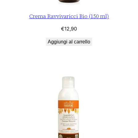
m
l
Crema Ravvivaricci Bio (150 ml)
)
€
12,90
q
u
Aggiungi al carrello
a
n
t
i
t
à