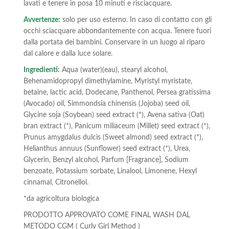
lavati e tenere in posa 10 minuti e risciacquare.
p
Avvertenze:
solo per uso esterno. In caso di contatto con gli
e
occhi sciacquare abbondantemente con acqua. Tenere fuori
l
dalla portata dei bambini. Conservare in un luogo al riparo
l
dal calore e dalla luce solare.
i
Ingredienti:
Aqua (water)(eau), stearyl alcohol,
R
Behenamidopropyl dimethylamine, Myristyl myristate,
betaine, lactic acid, Dodecane, Panthenol, Persea gratissima
i
(Avocado) oil, Simmondsia chinensis (Jojoba) seed oil,
c
Glycine soja (Soybean) seed extract (*), Avena sativa (Oat)
c
bran extract (*), Panicum miliaceum (Millet) seed extract (*),
i
Prunus amygdalus dulcis (Sweet almond) seed extract (*),
Helianthus annuus (Sunflower) seed extract (*), Urea,
+
Glycerin, Benzyl alcohol, Parfum [Fragrance], Sodium
c
benzoate, Potassium sorbate, Linalool, Limonene, Hexyl
o
cinnamal, Citronellol.
n
*da agricoltura biologica
A
PRODOTTO APPROVATO COME FINAL WASH DAL
v
METODO CGM ( Curly Girl Method )