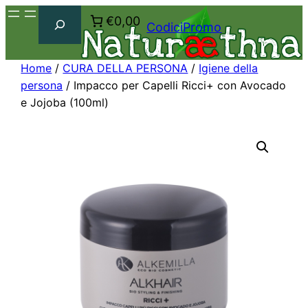
Cerca
€0,00
CodiciPromo
Home
/
CURA DELLA PERSONA
/
Igiene della
persona
/ Impacco per Capelli Ricci+ con Avocado
e Jojoba (100ml)