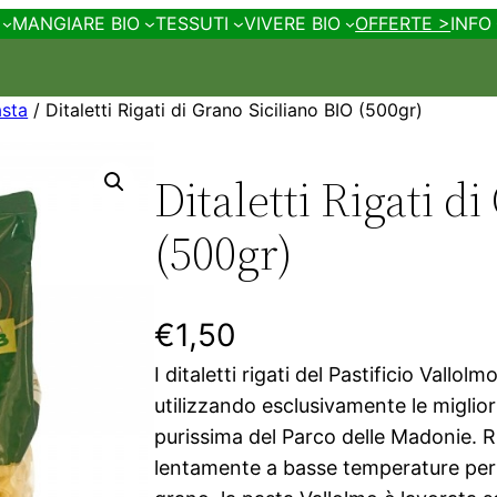
MANGIARE BIO
TESSUTI
VIVERE BIO
OFFERTE >
INFO
sta
/ Ditaletti Rigati di Grano Siciliano BIO (500gr)
Ditaletti Rigati d
(500gr)
€
1,50
I ditaletti rigati del Pastificio Vallol
utilizzando esclusivamente le miglior
purissima del Parco delle Madonie. Ru
lentamente a basse temperature per m