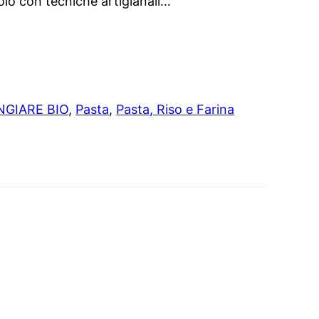
olo con tecniche artigianali…
GIARE BIO
, 
Pasta
, 
Pasta, Riso e Farina