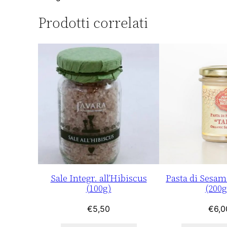
Prodotti correlati
Sale Integr. all’Hibiscus
Pasta di Sesam
(100g)
(200g
€
5,50
€
6,0