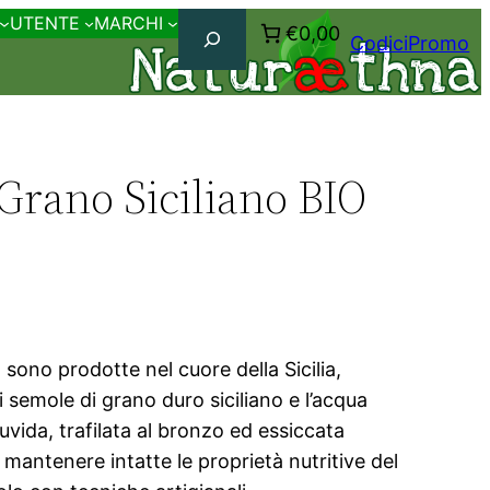
Cerca
UTENTE
MARCHI
€0,00
CodiciPromo
i Grano Siciliano BIO
mo sono prodotte nel cuore della Sicilia,
i semole di grano duro siciliano e l’acqua
vida, trafilata al bronzo ed essiccata
antenere intatte le proprietà nutritive del