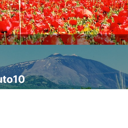
uto10
o di benvenuto
su minimo d
3x2