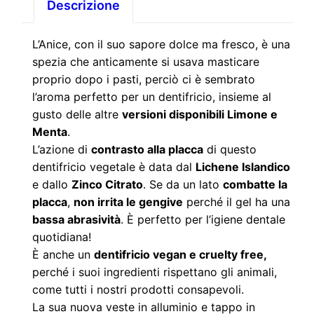
i
Descrizione
c
i
L’Anice, con il suo sapore dolce ma fresco, è una
o
spezia che anticamente si usava masticare
proprio dopo i pasti, perciò ci è sembrato
N
l’aroma perfetto per un dentifricio, insieme al
a
gusto delle altre
versioni disponibili Limone e
t
Menta
.
u
L’azione di
contrasto alla placca
di questo
r
dentifricio vegetale è data dal
Lichene Islandico
a
e dallo
Zinco Citrato
. Se da un lato
combatte la
l
placca
,
non irrita le gengive
perché il gel ha una
e
bassa abrasività
. È perfetto per l’igiene dentale
A
quotidiana!
È anche un
dentifricio vegan e cruelty free,
n
perché i suoi ingredienti rispettano gli animali,
i
come tutti i nostri prodotti consapevoli.
c
La sua nuova veste in alluminio e tappo in