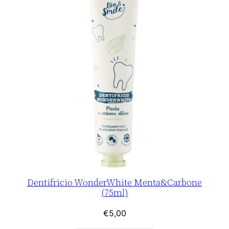
Dentifricio WonderWhite Menta&Carbone
(75ml)
€
5,00