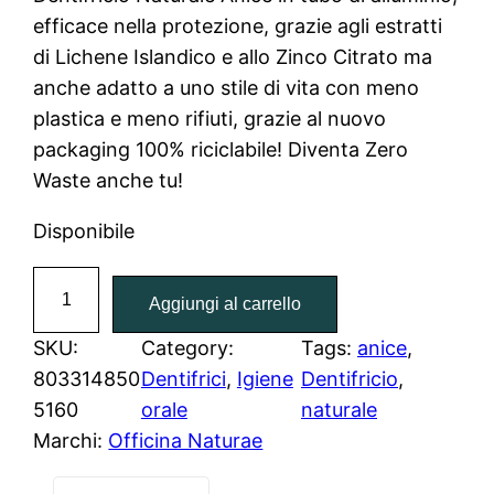
efficace nella protezione, grazie agli estratti
di Lichene Islandico e allo Zinco Citrato ma
anche adatto a uno stile di vita con meno
plastica e meno rifiuti, grazie al nuovo
packaging 100% riciclabile! Diventa Zero
Waste anche tu!
Disponibile
D
Aggiungi al carrello
e
n
SKU:
Category:
Tags:
anice
, 
t
803314850
Dentifrici
, 
Igiene
Dentifricio
, 
i
5160
orale
naturale
f
Marchi:
Officina Naturae
r