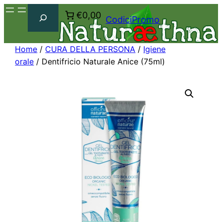
Cerca
€0,00
CodiciPromo
Home
/
CURA DELLA PERSONA
/
Igiene
orale
/ Dentifricio Naturale Anice (75ml)