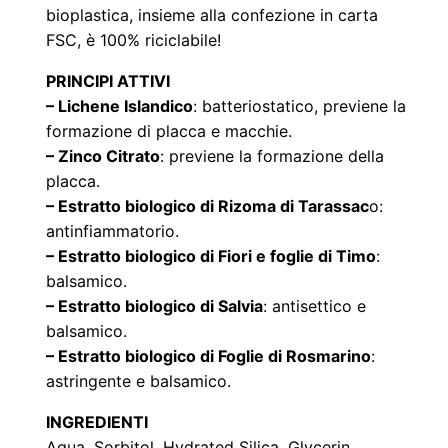
e
bioplastica, insieme alla confezione in carta
(
FSC, è 100% riciclabile!
7
PRINCIPI ATTIVI
5
– Lichene Islandico
: batteriostatico, previene la
m
formazione di placca e macchie.
l
– Zinco Citrato
: previene la formazione della
)
placca.
q
– Estratto biologico di Rizoma di Tarassac
o:
u
antinfiammatorio.
a
– Estratto biologico di Fiori e foglie di Timo
:
balsamico.
n
– Estratto biologico di Salvia
: antisettico e
t
balsamico.
i
– Estratto biologico di Foglie di Rosmarino
:
t
astringente e balsamico.
à
INGREDIENTI
Aqua, Sorbitol, Hydrated Silica,
Glycerin
,