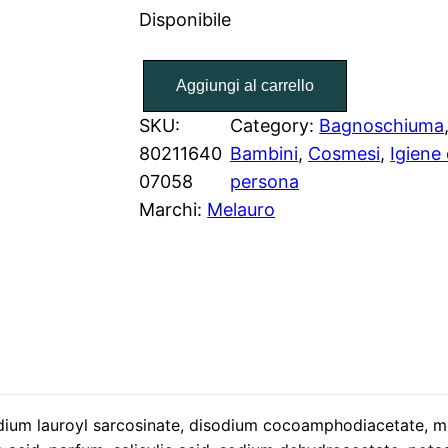
Disponibile
B
Aggiungi al carrello
a
g
SKU:
Category:
Bagnoschiuma
n
80211640
Bambini
, 
Cosmesi
, 
Igiene 
o
07058
persona
s
Marchi:
Melauro
c
h
i
u
m
a
M
ium lauroyl sarcosinate, disodium cocoamphodiacetate, mel*
i