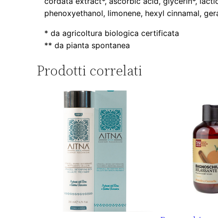
cordata extract*, ascorbic acid, glycerin*, lac
phenoxyethanol, limonene, hexyl cinnamal, gera
* da agricoltura biologica certificata
** da pianta spontanea
Prodotti correlati