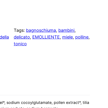
, 
Tags:
bagnoschiuma
, 
bambini
, 
della
delicato
, 
EMOLLIENTE
, 
miele
, 
polline
, 
tonico
, sodium cocoylglutamate, pollen extract*, tilia