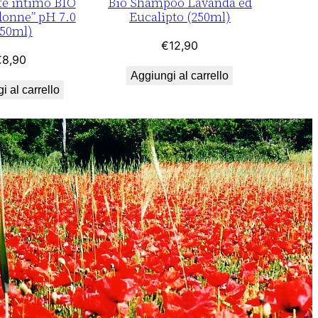
te intimo BIO
Bio Shampoo Lavanda ed
donne” pH 7.0
Eucalipto (250ml)
250ml)
€
12,90
€
8,90
Aggiungi al carrello
i al carrello