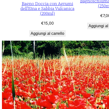
Bagnoschiuma 
Bagno Doccia con Agrumi
(250m
dell’Etna e Sabbia Vulcanica
(200ml)
€
7,0
€
15,00
Aggiungi al 
Aggiungi al carrello