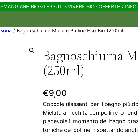
MANGIARE BIO
TESSUTI
VIVERE BIO
OFFERTE >
INFO
ersona
/ Bagnoschiuma Miele e Polline Eco Bio (250ml)
Bagnoschiuma Mie
(250ml)
€
9,00
Coccole rilassanti per il bagno più do
Mielata arricchita con polline lo rend
piacevole il momento del bagno grazie
toniche del polline, rispettando anche 