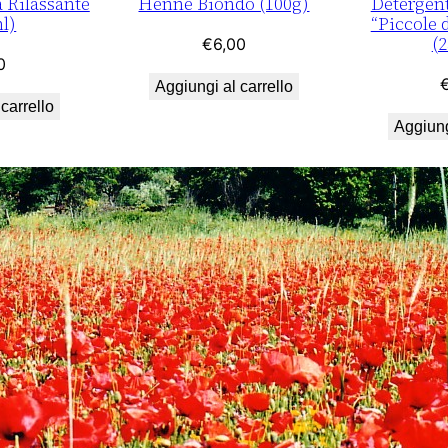
Rilassante
Hennè Biondo (100g)
Detergen
o
l)
“Piccole 
(
(
€
6,00
2
0
Aggiungi al carrello
5
carrello
0
Aggiung
m
l
)
q
u
a
n
t
i
t
à