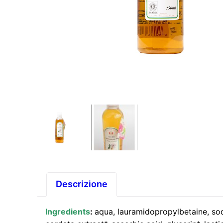
Descrizione
Ingredients
:
aqua, lauramidopropylbetaine, sod