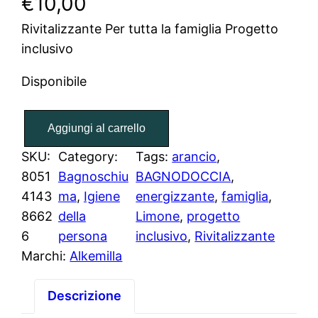
€
10,00
Rivitalizzante Per tutta la famiglia Progetto
inclusivo
Disponibile
B
Aggiungi al carrello
a
g
SKU:
Category:
Tags:
arancio
, 
n
8051
Bagnoschiu
BAGNODOCCIA
, 
o
4143
ma
, 
Igiene
energizzante
, 
famiglia
, 
d
8662
della
Limone
, 
progetto
o
6
persona
inclusivo
, 
Rivitalizzante
c
Marchi:
Alkemilla
c
i
Descrizione
a