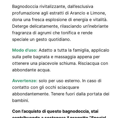
R
Bagnodoccia rivitalizzante, dall’esclusiva
i
profumazione agli estratti di Arancio e Limone,
dona una fresca esplosione di energia e vitalità.
v
Deterge delicatamente, rilasciando un’inebriante
i
fragranza di agrumi che tonifica e rende
t
speciale un gesto quotidiano.
a
l
Modo d’uso:
Adatto a tutta la famiglia, applicalo
i
sulla pelle bagnata e massaggia appena per
ottenere una piacevole schiuma. Risciacqua con
z
abbondante acqua.
z
a
Avvertenze:
solo per uso esterno. In caso di
n
contatto con gli occhi sciacquare
t
abbondantemente. Tenere fuori dalla portata dei
bambini.
e
A
Con l’acquisto di questo bagnodoccia, stai
r
contribuendo a sostenere il progetto “Special