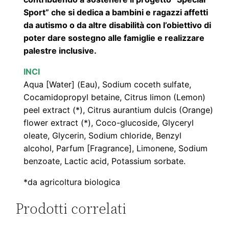
a
Sport” che si dedica a bambini e ragazzi affetti
n
da autismo o da altre disabilità con l’obiettivo di
poter dare sostegno alle famiglie e realizzare
c
palestre inclusive.
i
o
INCI
e
Aqua [Water] (Eau), Sodium coceth sulfate,
L
Cocamidopropyl betaine, Citrus limon (Lemon)
i
peel extract (*), Citrus aurantium dulcis (Orange)
flower extract (*), Coco-glucoside, Glyceryl
m
oleate, Glycerin, Sodium chloride, Benzyl
o
alcohol, Parfum [Fragrance], Limonene, Sodium
n
benzoate, Lactic acid, Potassium sorbate.
e
(
*da agricoltura biologica
5
Prodotti correlati
0
0