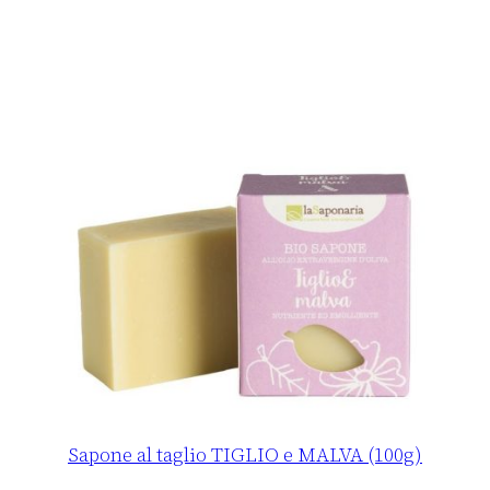
m
l
)
q
u
a
n
t
i
t
à
Sapone al taglio TIGLIO e MALVA (100g)