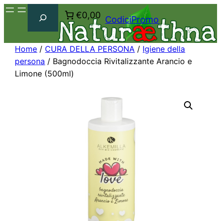
Cerca
€0,00
CodiciPromo
Home
/
CURA DELLA PERSONA
/
Igiene della
persona
/ Bagnodoccia Rivitalizzante Arancio e
Limone (500ml)