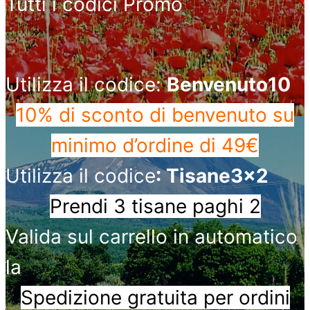
Tutti i codici Promo
Utilizza il codice:
Benvenuto10
10% di sconto di benvenuto
su
minimo d’ordine di 49€
Utilizza il codice
: Tisane3x2
Prendi 3 tisane paghi 2
Valida sul carrello in automatico
la
Spedizione gratuita per ordini