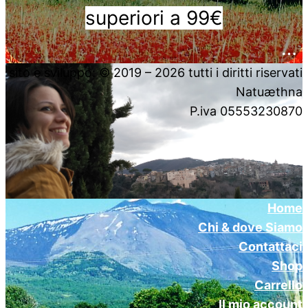
superiori a 99€
….
sito e sviluppo: © 2019 – 2026 tutti i diritti riservati
Natuæthna
P.iva 05553230870
Home
Chi & dove Siamo
Contattaci
Shop
Carrello
Il mio account