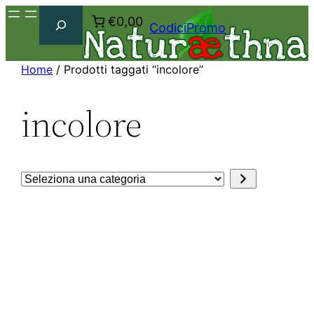
Cerca
€0,00
CodiciPromo
Home
/ Prodotti taggati “incolore”
incolore
Seleziona
una
categoria